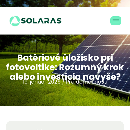
B
a
t
é
r
i
o
v
é
ú
l
o
ž
i
s
k
o
p
r
i
f
o
t
o
v
o
l
t
i
k
e
:
R
o
z
u
m
n
ý
k
r
o
k
a
l
e
b
o
i
n
v
e
s
t
í
c
i
a
n
a
v
y
š
e
?
19. január 2026 / Pre domácnosti