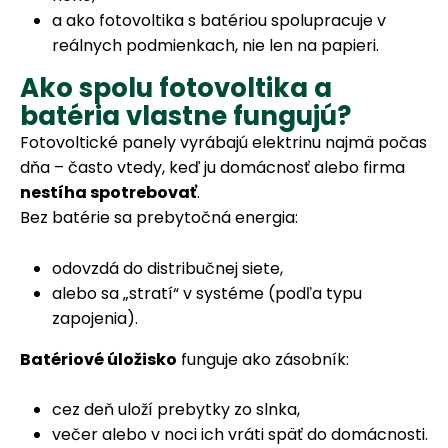
a ako fotovoltika s batériou spolupracuje v
reálnych podmienkach, nie len na papieri.
Ako spolu fotovoltika a
batéria vlastne fungujú?
Fotovoltické panely vyrábajú elektrinu najmä počas
dňa – často vtedy, keď ju domácnosť alebo firma
nestíha spotrebovať
.
Bez batérie sa prebytočná energia:
odovzdá do distribučnej siete,
alebo sa „stratí“ v systéme (podľa typu
zapojenia).
Batériové úložisko
funguje ako zásobník:
cez deň uloží prebytky zo slnka,
večer alebo v noci ich vráti späť do domácnosti.