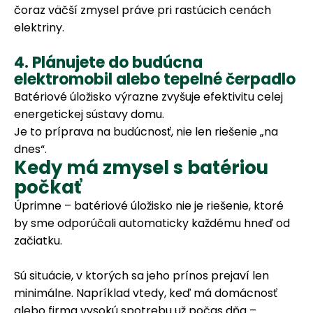
čoraz väčší zmysel práve pri rastúcich cenách
elektriny.
4. Plánujete do budúcna
elektromobil alebo tepelné čerpadlo
Batériové úložisko výrazne zvyšuje efektivitu celej
energetickej sústavy domu.
Je to príprava na budúcnosť, nie len riešenie „na
dnes“.
Kedy má zmysel s batériou
počkať
Úprimne – batériové úložisko nie je riešenie, ktoré
by sme odporúčali automaticky každému hneď od
začiatku.
Sú situácie, v ktorých sa jeho prínos prejaví len
minimálne. Napríklad vtedy, keď má domácnosť
alebo firma vysokú spotrebu už počas dňa –