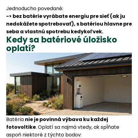
Jednoducho povedané:
-> bez batérie vyrábate energiu pre sieť (ak ju
nedokážete spotrebovať), s batériou hlavne pre
seba a vlastnú spotrebu kedykoľvek.
Kedy sa batériové úložisko
oplatí?
Batéria
nie je povinná výbava ku každej
fotovoltike
. Oplatí sa najmä vtedy, ak spĺňate
aspoň niektoré z týchto bodov: