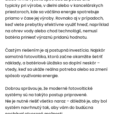
typicky pri výrobe, v dielni alebo v kancelárskych
priestoroch, kde sa väčšina energie spotrebuje
priamo v čase jej výroby. Rovnako aj v prípadoch,
keď viete prebytky efektívne využiť hneď, napríklad
na ohrev vody alebo chod technológií, nemusí
batéria priniesť výraznú pridanú hodnotu.
Častým riešením je aj postupná investícia. Najskôr
samotná fotovoltika, ktorá začne okamžite šetriť
náklady, a batériové úložisko sa doplní neskôr –
vtedy, keď sa ukáže reálna potreba alebo sa zmení
spôsob využívania energie.
Dobrou správou je, že moderné fotovoltické
systémy sú na takýto postup pripravené.
Nie je nutné riešiť všetko naraz – dôležité je, aby bol
systém navrhnutý tak, aby vám do budúcna
nechával otvorené možnosti.