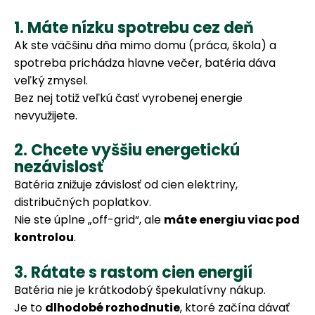
1. Máte nízku spotrebu cez deň
Ak ste väčšinu dňa mimo domu (práca, škola) a
spotreba prichádza hlavne večer, batéria dáva
veľký zmysel.
Bez nej totiž veľkú časť vyrobenej energie
nevyužijete.
2. Chcete vyššiu energetickú
nezávislosť
Batéria znižuje závislosť od cien elektriny,
distribučných poplatkov.
Nie ste úplne „off-grid“, ale
máte energiu viac pod
kontrolou
.
3. Rátate s rastom cien energií
Batéria nie je krátkodobý špekulatívny nákup.
Je to
dlhodobé rozhodnutie
, ktoré začína dávať