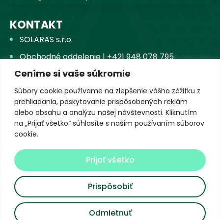
KONTAKT
SOLARAS s.r.o.
Obchodné oddelenie | +421 948 078 795
Ceníme si vaše súkromie
Zákaznícka linka | +421 948 787 188
Zákaznícka linka | +421 948 787 020
Súbory cookie používame na zlepšenie vášho zážitku z
prehliadania, poskytovanie prispôsobených reklám
info@solaras.sk
alebo obsahu a analýzu našej návštevnosti. Kliknutím
na „Prijať všetko“ súhlasíte s naším používaním súborov
Landererova 8,
cookie.
Bratislava 811 09
Prijať všetko
Prispôsobiť
©
2026
Všetky práva vyhradené SOLARAS
Odmietnuť