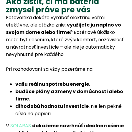
Ako zistiť, či má batéria
zmysel práve pre vás
Fotovoltika dokáže vyrábať elektrinu veľmi
efektívne, ale otázka znie:
využijete ju naplno vo
svojom dome alebo firme?
Batériové úložisko
môže byť riešením, ktoré zvýši komfort, nezávislosť
a návratnosť investície – ale nie je automaticky
nevyhnutné pre každého.
Pri rozhodovaní sa vždy pozeráme na:
vašu reálnu spotrebu energie
,
budúce plány a zmeny v domácnosti alebo
firme
,
dlhodobú hodnotu investície
, nie len pekné
čísla na papieri.
V
SOLARAS
dokážeme navrhnúť ideálne riešenie