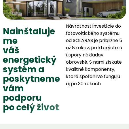
Návratnosť investície do
N
a
i
n
š
t
a
l
u
j
e
fotovoltického systému
m
e
od SOLARAS je približne 5
v
á
š
až 8 rokov, po ktorých sú
úspory nákladov
e
n
e
r
g
e
t
i
c
k
ý
obrovské. S nami získate
s
y
s
t
é
m
a
kvalitné komponenty,
p
o
s
k
y
t
n
e
m
e
ktoré spoľahlivo fungujú
aj po 30 rokoch.
v
á
m
p
o
d
p
o
r
u
p
o
c
e
l
ý
ž
i
v
o
t