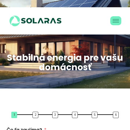
S
t
a
b
i
l
n
á
e
n
e
r
g
i
a
p
r
e
v
a
š
u
d
o
m
á
c
n
o
s
ť
Čo ťa zaujíma?