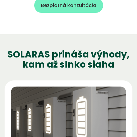
Bezplatná konzultácia
S
O
L
A
R
A
S
p
r
i
n
á
š
a
v
ý
h
o
d
y
,
k
a
m
a
ž
s
l
n
k
o
s
i
a
h
a