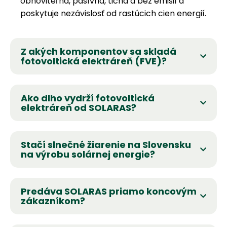
obnoviteľná, pasívna, tichá a bez emisií a
poskytuje nezávislosť od rastúcich cien energií.
Z akých komponentov sa skladá
fotovoltická elektráreň (FVE)?
Ako dlho vydrží fotovoltická
elektráreň od SOLARAS?
Stačí slnečné žiarenie na Slovensku
na výrobu solárnej energie?
Predáva SOLARAS priamo koncovým
zákazníkom?