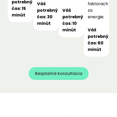
potrebný
Váš
faktúrach
čas: 15
potrebný
Váš
za
minút
čas: 30
potrebný
energie.
minút
čas: 10
minút
Váš
potrebný
čas: 60
minút
Bezplatná konzultácia