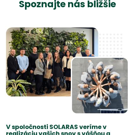
S
p
o
z
n
a
j
t
e
n
á
s
b
l
i
ž
š
i
e
V spoločnosti SOLARAS veríme v
realizáciu vašich snov s vášňou a