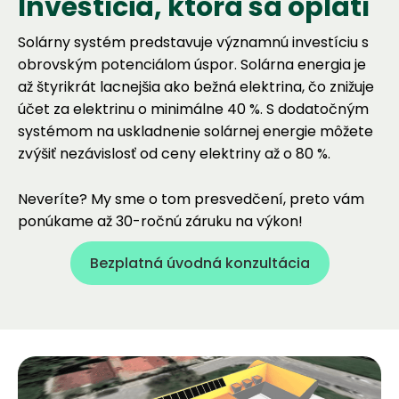
I
n
v
e
s
t
í
c
i
a
,
k
t
o
r
á
s
a
o
p
l
a
t
í
Solárny systém predstavuje významnú investíciu s
obrovským potenciálom úspor. Solárna energia je
až štyrikrát lacnejšia ako bežná elektrina, čo znižuje
účet za elektrinu o minimálne 40 %. S dodatočným
systémom na uskladnenie solárnej energie môžete
zvýšiť nezávislosť od ceny elektriny až o 80 %.
Neveríte? My sme o tom presvedčení, preto vám
ponúkame až 30-ročnú záruku na výkon!
Bezplatná úvodná konzultácia