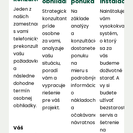
obhliadka
ponuka
inštalácia
Jeden z
Strategický
Na
Nainštalujeme
našich
konzultant
základe
vám
zamestnancov
príde
analýzy
vysokokvalitn
s vami
osobne
a
systém,
telefonicky
za vami,
konzultácie
o ktorý
prekonzultuje
analyzuje
dostanete
sa za
vašu
vašu
ponuku
vás
požiadavku
situáciu,
na
budeme
a
poradí
mieru s
doživotné
následne
vám a
podrobnými
starať. A
dohodne
vypracuje
informáciami
vy si
termín
riešenie
o
budete
osobnej
pre váš
nákladoch
užívať
obhliadky.
projekt.
a
bezstarostný
očakávanej
servis a
návratnosti.
šetrenie
Váš
na