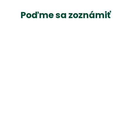
P
o
ď
m
e
s
a
z
o
z
n
á
m
i
ť