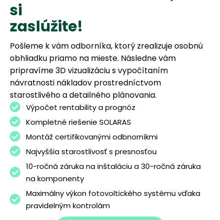
s
i
z
a
s
l
ú
ž
i
t
e
!
Pošleme k vám odborníka, ktorý zrealizuje osobnú
obhliadku priamo na mieste. Následne vám
pripravíme 3D vizualizáciu s vypočítaním
návratnosti nákladov prostredníctvom
starostlivého a detailného plánovania.
Výpočet rentability a prognóz
Kompletné riešenie SOLARAS
Montáž certifikovanými odbnorníkmi
Najvyššia starostlivosť s presnosťou
10-ročná záruka na inštaláciu a 30-ročná záruka
na komponenty
Maximálny výkon fotovoltického systému vďaka
pravidelným kontrolám