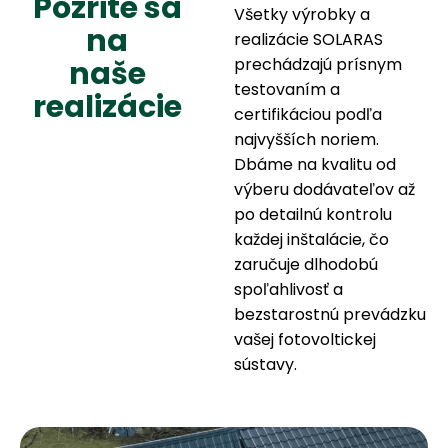
P
o
z
r
i
t
e
s
a
Všetky výrobky a
n
a
realizácie SOLARAS
n
a
š
e
prechádzajú prísnym
testovaním a
r
e
a
l
i
z
á
c
i
e
certifikáciou podľa
najvyšších noriem.
Dbáme na kvalitu od
výberu dodávateľov až
po detailnú kontrolu
každej inštalácie, čo
zaručuje dlhodobú
spoľahlivosť a
bezstarostnú prevádzku
vašej fotovoltickej
sústavy.