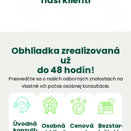
naši klienti
O
b
h
l
i
a
d
k
a
z
r
e
a
l
i
z
o
v
a
n
á
u
ž
d
o
4
8
h
o
d
í
n
!
Presvedčte sa o našich odborných znalostiach na
vlastné oči počas osobnej konzultácie.
Úvodná
Osobná
Cenová
Bezstaros
konzultácia