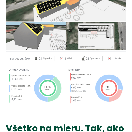
V
š
e
t
k
o
n
a
m
i
e
r
u
.
T
a
k
,
a
k
o