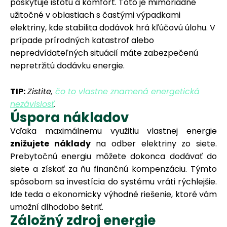
poskytuje istotu a komfort. Toto je mimoriadne
užitočné v oblastiach s častými výpadkami
elektriny, kde stabilita dodávok hrá kľúčovú úlohu. V
prípade prírodných katastrof alebo
nepredvídateľných situácií máte zabezpečenú
nepretržitú dodávku energie.
TIP:
Zistite,
čo to vlastne znamená energetická
nezávislosť
.
Úspora nákladov
Vďaka maximálnemu využitiu vlastnej energie
znižujete náklady
na odber elektriny zo siete.
Prebytočnú energiu môžete dokonca dodávať do
siete a získať za ňu finančnú kompenzáciu. Týmto
spôsobom sa investícia do systému vráti rýchlejšie.
Ide teda o ekonomicky výhodné riešenie, ktoré vám
umožní dlhodobo šetriť.
Záložný zdroj energie