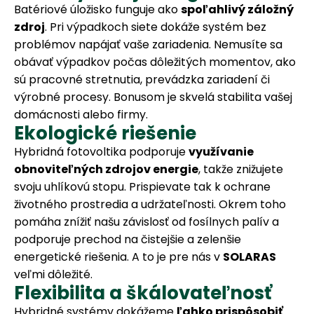
Batériové úložisko funguje ako
spoľahlivý záložný
zdroj
. Pri výpadkoch siete dokáže systém bez
problémov napájať vaše zariadenia. Nemusíte sa
obávať výpadkov počas dôležitých momentov, ako
sú pracovné stretnutia, prevádzka zariadení či
výrobné procesy. Bonusom je skvelá stabilita vašej
domácnosti alebo firmy.
Ekologické riešenie
Hybridná fotovoltika podporuje
využívanie
obnoviteľných zdrojov energie
, takže znižujete
svoju uhlíkovú stopu. Prispievate tak k ochrane
životného prostredia a udržateľnosti. Okrem toho
pomáha znížiť našu závislosť od fosílnych palív a
podporuje prechod na čistejšie a zelenšie
energetické riešenia. A to je pre nás v
SOLARAS
veľmi dôležité.
Flexibilita a škálovateľnosť
Hybridné systémy dokážeme
ľahko prispôsobiť