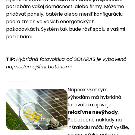
potrebám vašej domácnosti alebo firmy. Môžeme
pridávať panely, batérie alebo meniť konfiguráciu
podľa zmien vo vašich energetických
požiadavkách. Systém tak bude rásť spolu s vašimi
potrebami.
—————-
TIP:
Hybridná fotovoltika od SOLARAS je vybavená
najmodernejšími batériami.
—————-
Napriek všetkým
výhodám má hybridná
fotovoltika aj svoje
relatívne nevýhody
.
Počiatočné náklady na
inštaláciu môžu byť vyššie,
najmä vďaka potrebe