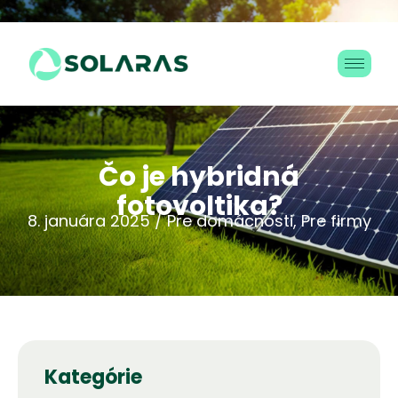
Č
o
j
e
h
y
b
r
i
d
n
á
f
o
t
o
v
o
l
t
i
k
a
?
8. januára 2025 / Pre domácnosti, Pre firmy
Kategórie