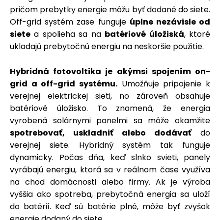
pričom prebytky energie môžu byť dodané do siete.
Off-grid systém zase funguje
úplne nezávisle od
siete
a spolieha sa na
batériové úložiská
, ktoré
ukladajú prebytočnú energiu na neskoršie použitie.
Hybridná fotovoltika je akýmsi spojením on-
grid a off-grid systému.
Umožňuje pripojenie k
verejnej elektrickej sieti, no zároveň obsahuje
batériové úložisko. To znamená, že energia
vyrobená solárnymi panelmi sa môže okamžite
spotrebovať, uskladniť alebo dodávať
do
verejnej siete. Hybridný systém tak funguje
dynamicky. Počas dňa, keď slnko svieti, panely
vyrábajú energiu, ktorá sa v reálnom čase využíva
na chod domácnosti alebo firmy. Ak je výroba
vyššia ako spotreba, prebytočná energia sa uloží
do batérií. Keď sú batérie plné, môže byť zvyšok
energie dodaný do siete.