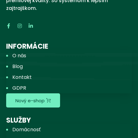
prémiovej kvality. So systémom k lepším
zajtrajškom.
INFORMÁCIE
O nás
Blog
Kontakt
GDPR
Nový e-shop
SLUŽBY
Domácnosť