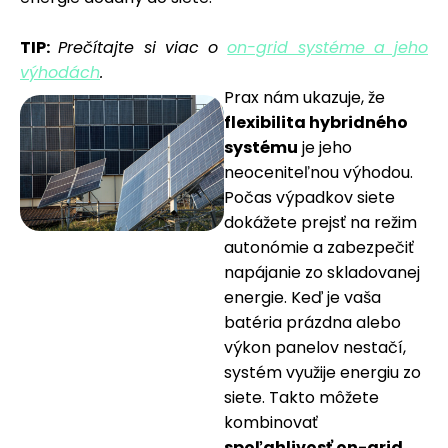
TIP:
Prečítajte si viac o
on-grid systéme a jeho
výhodách
.
Prax nám ukazuje, že
flexibilita hybridného
systému
je jeho
neoceniteľnou výhodou.
Počas výpadkov siete
dokážete prejsť na režim
autonómie a zabezpečiť
napájanie zo skladovanej
energie. Keď je vaša
batéria prázdna alebo
výkon panelov nestačí,
systém využije energiu zo
siete. Takto môžete
kombinovať
spoľahlivosť on-grid