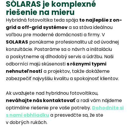
SOLARAS je komplexné
riešenie na mieru
Hybridná fotovoltika teda spája
to najlepšie z on-
grid a off-grid systémov
a sa stáva ideálnou
voľbou pre moderné domácnosti a firmy. V
SOLARAS
ponúkame profesionalitu už od úvodnej
konzultácie. Postaráme sa o návrh a inštaláciu
a poskytneme aj dlhodobý servis a údržbu. Naši
odborníci majú skúsenosti
s rôznymi typmi
nehnuteľností
a projektov, takže dokážeme
zabezpečiť najvyššiu kvalitu a spokojnosť klientov.
Ak uvažujete nad hybridnou fotovoltikou,
neváhajte nás kontaktovať
a radi vám nájdeme
optimálne riešenie pre vaše potreby.
Dohodnite si
s nami obhliadku
a presvedčte sa, že ste
v dobrých rukách.