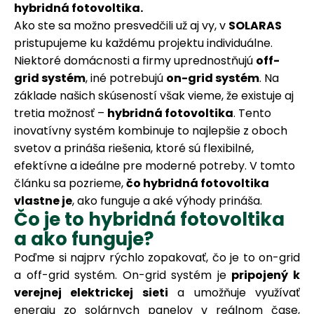
hybridná fotovoltika.
Ako ste sa možno presvedčili už aj vy, v
SOLARAS
pristupujeme ku každému projektu individuálne.
Niektoré domácnosti a firmy uprednostňujú
off-
grid systém
, iné potrebujú
on-grid systém
. Na
základe našich skúseností však vieme, že existuje aj
tretia možnosť –
hybridná fotovoltika
. Tento
inovatívny systém kombinuje to najlepšie z oboch
svetov a prináša riešenia, ktoré sú flexibilné,
efektívne a ideálne pre moderné potreby. V tomto
článku sa pozrieme,
čo hybridná fotovoltika
vlastne je
, ako funguje a aké výhody prináša.
Čo je to hybridná fotovoltika
a ako funguje?
Poďme si najprv rýchlo zopakovať, čo je to on-grid
a off-grid systém. On-grid systém je
pripojený k
verejnej elektrickej sieti
a umožňuje využívať
energiu zo solárnych panelov v reálnom čase,